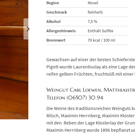
Region
Mosel
Geschmack
feinherb
Alkohol
7,5 %
Allergenhinweis
Enthält Sulfite
Brennwert
70 kcal / 100 ml
Gewachsen auf einer der besten Schieferst
Pigott wurde Laurentiuslay als eine Lage der
reifen gelben Früchten, fruchtsüß mit eine
Weingut Carl Loewen, Matthiasstr
Telefon (06507) 30 94
Die Weine des traditionsreichen Weinguts 
Ritsch, Maximin Herrnberg, Maximin Klosterl
mit den Reben der Lage Klosterlay der Gru
Maximin Herrnberg wurde 1896 bepflanzt und