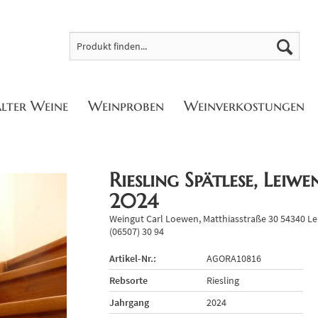
alter Weine
Weinproben
Weinverkostungen
Riesling Spätlese, Leiw
2024
Weingut Carl Loewen, Matthiasstraße 30 54340 Le
(06507) 30 94
Artikel-Nr.:
AGORA10816
Rebsorte
Riesling
Jahrgang
2024