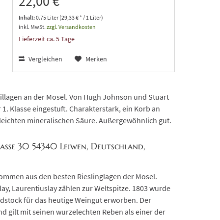
22,00 € *
Inhalt:
0.75 Liter (29,33 € * / 1 Liter)
inkl. MwSt.
zzgl. Versandkosten
Lieferzeit ca. 5 Tage
Vergleichen
Merken
eillagen an der Mosel. Von Hugh Johnson und Stuart
 1. Klasse eingestuft. Charakterstark, ein Korb an
r leichten mineralischen Säure. Außergewöhnlich gut.
aße 30 54340 Leiwen, Deutschland,
kommen aus den besten Rieslinglagen der Mosel.
ay, Laurentiuslay zählen zur Weltspitze. 1803 wurde
ndstock für das heutige Weingut erworben. Der
 gilt mit seinen wurzelechten Reben als einer der