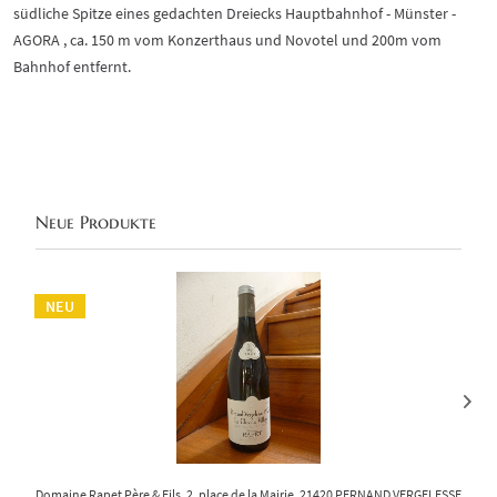
südliche Spitze eines gedachten Dreiecks Hauptbahnhof - Münster -
AGORA , ca. 150 m vom Konzerthaus und Novotel und 200m vom
Bahnhof entfernt.
Neue Produkte
NEU
Domaine Rapet Père & Fils, 2, place de la Mairie, 21420 PERNAND VERGELESSES, Tél. 
Do