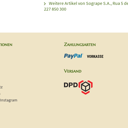
Weitere Artikel von Sogrape S.A., Rua 5 d
227 850 300
tionen
Zahlungsarten
Versand
tz
m
 Instagram