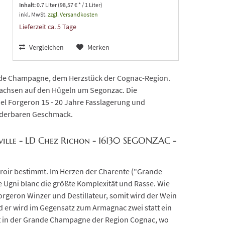
Inhalt:
0.7 Liter (98,57 € * / 1 Liter)
inkl. MwSt.
zzgl. Versandkosten
Lieferzeit ca. 5 Tage
Vergleichen
Merken
nde Champagne, dem Herzstück der Cognac-Region.
wachsen auf den Hügeln um Segonzac. Die
el Forgeron 15 - 20 Jahre Fasslagerung und
nderbaren Geschmack.
ville - LD Chez Richon - 16130 SEGONZAC -
rroir bestimmt. Im Herzen der Charente ("Grande
e Ugni blanc die größte Komplexität und Rasse. Wie
orgeron Winzer und Destillateur, somit wird der Wein
und er wird im Gegensatz zum Armagnac zwei statt ein
egt in der Grande Champagne der Region Cognac, wo