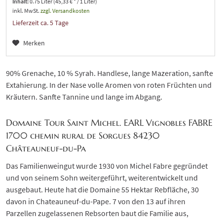
Inhalt:
0.75 Liter (45,33 € * / 1 Liter)
inkl. MwSt.
zzgl. Versandkosten
Lieferzeit ca. 5 Tage
Merken
90% Grenache, 10 % Syrah. Handlese, lange Mazeration, sanfte
Extahierung. In der Nase volle Aromen von roten Früchten und
Kräutern. Sanfte Tannine und lange im Abgang.
Domaine Tour Saint Michel. EARL Vignobles FABRE
1700 chemin rural de Sorgues 84230
Châteauneuf-du-Pa
Das Familienweingut wurde 1930 von Michel Fabre gegründet
und von seinem Sohn weitergeführt, weiterentwickelt und
ausgebaut. Heute hat die Domaine 55 Hektar Rebfläche, 30
davon in Chateauneuf-du-Pape. 7 von den 13 auf ihren
Parzellen zugelassenen Rebsorten baut die Familie aus,