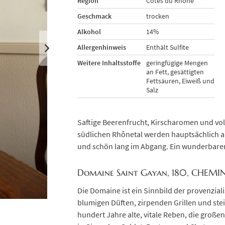
Region
Côtes du Rhône
Geschmack
trocken
Alkohol
14%
Allergenhinweis
Enthält Sulfite
Weitere Inhaltsstoffe
geringfügige Mengen
an Fett, gesättigten
Fettsäuren, Eiweiß und
Salz
Saftige Beerenfrucht, Kirscharomen und v
südlichen Rhônetal werden hauptsächlich a
und schön lang im Abgang. Ein wunderbarer
Domaine Saint Gayan, 180, CHEMI
Die Domaine ist ein Sinnbild der provenzial
blumigen Düften, zirpenden Grillen und stei
hundert Jahre alte, vitale Reben, die groß