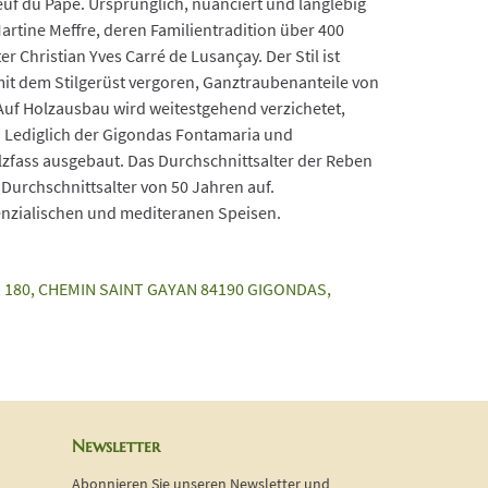
uf du Pape. Ursprünglich, nuanciert und langlebig
artine Meffre, deren Familientradition über 400
r Christian Yves Carré de Lusançay. Der Stil ist
mit dem Stilgerüst vergoren, Ganztraubenanteile von
 Auf Holzausbau wird weitestgehend verzichetet,
 Lediglich der Gigondas Fontamaria und
fass ausgebaut. Das Durchschnittsalter der Reben
Durchschnittsalter von 50 Jahren auf.
enzialischen und mediteranen Speisen.
n, 180, CHEMIN SAINT GAYAN 84190 GIGONDAS,
Newsletter
Abonnieren Sie unseren Newsletter und