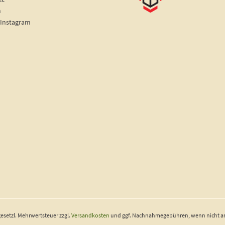
m
 Instagram
 gesetzl. Mehrwertsteuer zzgl.
Versandkosten
und ggf. Nachnahmegebühren, wenn nicht a