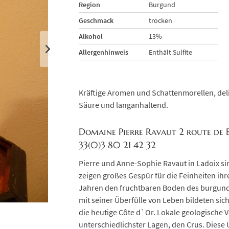
Region
Burgund
Geschmack
trocken
Alkohol
13%
Allergenhinweis
Enthält Sulfite
Kräftige Aromen und Schattenmorellen, deli
Säure und langanhaltend.
Domaine Pierre Ravaut 2 route de B
33(0)3 80 21 42 32
Pierre und Anne-Sophie Ravaut in Ladoix sin
zeigen großes Gespür für die Feinheiten ihr
Jahren den fruchtbaren Boden des burgundis
mit seiner Überfülle von Leben bildeten si
die heutige Côte d`Or. Lokale geologische
unterschiedlichster Lagen, den Crus. Diese 