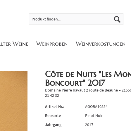
alter Weine
Weinproben
Weinverkostungen
Côte de Nuits "Les Mon
Boncourt" 2017
Domaine Pierre Ravaut 2 route de Beaune – 21550 
21 42 32
Artikel-Nr.:
AGORA10554
Rebsorte
Pinot Noir
Jahrgang
2017