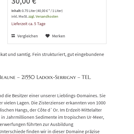
30,00 € *
Inhalt:
0.75 Liter (40,00 € * / 1 Liter)
inkl. MwSt.
zzgl. Versandkosten
Lieferzeit ca. 5 Tage
Vergleichen
Merken
kat und samtig. Fein strukturiert, gut eingebundene
eaune – 21550 Ladoix-Serrigny – TEL.
d die Besitzer einer unserer Lieblings-Domaines. Sie
er vielen Lagen. Die Zisterzienser erkannten von 1000
chen Hangs, der Côte d`Or. Im Erdzeit-Mittelalter
ch in Jahrmillionen Sedimente im tropischen Ur-Meer,
 Verwerfungen führten zur Ausbildung
Unterschiede finden wir in dieser Domaine präzise