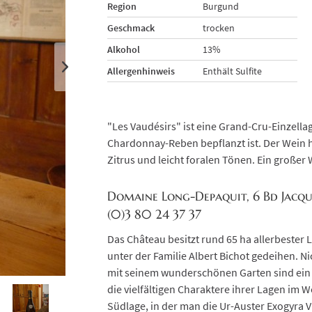
Region
Burgund
Geschmack
trocken
Alkohol
13%
Allergenhinweis
Enthält Sulfite
"Les Vaudésirs" ist eine Grand-Cru-Einzellag
Chardonnay-Reben bepflanzt ist. Der Wein h
Zitrus und leicht foralen Tönen. Ein großer
Domaine Long-Depaquit, 6 Bd Jacqu
(0)3 80 24 37 37
Das Château besitzt rund 65 ha allerbester
unter der Familie Albert Bichot gedeihen. Ni
mit seinem wunderschönen Garten sind ein Fe
die vielfältigen Charaktere ihrer Lagen im 
Südlage, in der man die Ur-Auster Exogyra V