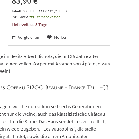
83,90 € *
Inhalt:
0.75 Liter (111,87 € * / 1 Liter)
inkl. MwSt.
zzgl. Versandkosten
Lieferzeit ca. 5 Tage
Vergleichen
Merken
e im Besitz Albert Bichots, die mit 35 Jahre alten
at einen vollen Körper mit Aromen von Äpfeln, etwas
 Wein!
es Copeau 21200 Beaune - France Tél : +33
 Lagen, welche nun schon seit sechs Generationen
cht nur die Weine, auch das klassizistische Château
st für die Sinne. Das Haus versteht es vortrefflich,
Wein wiederzugeben. „Les Vaucopins“, die steile
irgula findet, sowie die einem Amphiteater