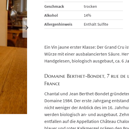
Geschmack
trocken
Alkohol
14%
Allergenhinweis
Enthält Sulfite
Ein Vin jaune erster Klasse: Der Grand Cru i
Würze mit einer ausbalancierten Säure. He
Handgelesen, biologisch ausgebaut, ca. 6 Ja
Domaine Berthet-Bondet, 7 rue de 
France
Chantal und Jean Berthet-Bondet gründeten
Domaine 1984. Der erste Jahrgang entstand
nicht weniger der Anblick des im 16. Jahrh
werden biologisch an- und ausgebaut. Zehn
entfallen auf die Appellation Château Chal
blauer und roter Kalkmergel prägen den Bod