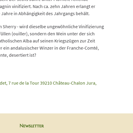
gnin vinifiziert. Nach ca. zehn Jahren erlangt er
100 Jahre in Abhängigkeit des Jahrgangs behält.
m Sherry - wird dieselbe ungewöhnliche Vinifizierung
füllen (ouiller), sondern den Wein unter der sich
tholischen Alba auf seinen Kriegszügen zur Zeit
 ein andalusischer Winzer in der Franche-Comté,
te, desertiert ist?
et, 7 rue de la Tour 39210 Château-Chalon Jura,
Newsletter