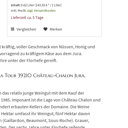
Inhalt:
0.62 Liter (143,55 € * / 1 Liter)
inkl. MwSt.
zzgl. Versandkosten
Lieferzeit ca. 5 Tage
Vergleichen
Merken
st kräftig, voller Geschmack von Nüssen, Honig und
rvorragend zu kräftigem Käse aus dem Jura.
hre unter der Florhefe gereift.
la Tour 39210 Château-Chalon Jura,
 das relativ junge Weingut mit dem Kauf der
 1985. Imposant ist die Lage von Château Chalon und
undert erbauten Kellers der Domaine. Die Weine
 Hektar umfasst ihr Weingut, fünf Hektar davon
on (Gaillardon, Beaumont, Sous-Roche). Grauer,
en. Der sechs Jahre unter Florhefe reifende