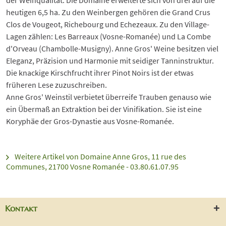
der Weinqualität. Die Domaine erweiterte sich von drei auf die
heutigen 6,5 ha. Zu den Weinbergen gehören die Grand Crus
Clos de Vougeot, Richebourg und Echezeaux. Zu den Village-
Lagen zählen: Les Barreaux (Vosne-Romanée) und La Combe
d'Orveau (Chambolle-Musigny). Anne Gros' Weine besitzen viel
Eleganz, Präzision und Harmonie mit seidiger Tanninstruktur.
Die knackige Kirschfrucht ihrer Pinot Noirs ist der etwas
früheren Lese zuzuschreiben.
Anne Gros' Weinstil verbietet überreife Trauben genauso wie
ein Übermaß an Extraktion bei der Vinifikation. Sie ist eine
Koryphäe der Gros-Dynastie aus Vosne-Romanée.
Weitere Artikel von Domaine Anne Gros, 11 rue des
Communes, 21700 Vosne Romanée - 03.80.61.07.95
Kontakt