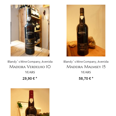
Blandy`s Wine Company, Avenida
Blandy`s Wine Company, Avenida
Arriaga, 28 Funchal, Portugal
Arriaga, 28 Funchal, Portugal
Madeira Verdelho 10
Madeira Malmsey 15
years
years
Inhalt
0.5 Liter
29,90 € *
(59,80 € * / 1 Liter)
Inhalt
0.75 Liter
58,70 € *
(78,27 € * / 1 Liter)