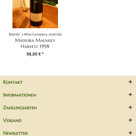
Blandy`s Wine Company, Avenida
Arriaga, 28 Funchal, Portugal
Madeira Malmsey
Harvest 1998
Inhalt
0.75 Liter
98,00 € *
(130,67 € * / 1 Liter)
Kontakt
Informationen
Zahlungsarten
Versand
Newsletter