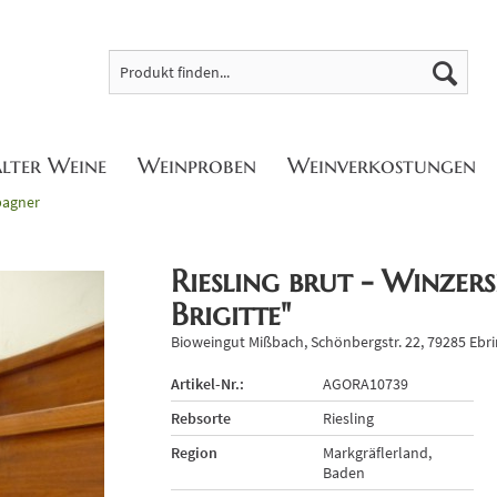
alter Weine
Weinproben
Weinverkostungen
pagner
Riesling brut - Winze
Brigitte"
Bioweingut Mißbach, Schönbergstr. 22, 79285 Ebr
Artikel-Nr.:
AGORA10739
Rebsorte
Riesling
Region
Markgräflerland,
Baden