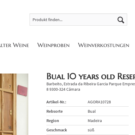
alter Weine
Weinproben
Weinverkostungen
Bual 10 years old Rese
Barbeito, Estrada da Ribeira Garcia Parque Empre
8 9300-324 Câmara
Artikel-Nr.:
AGORA10728
Rebsorte
Bual
Region
Madeira
Geschmack
süß