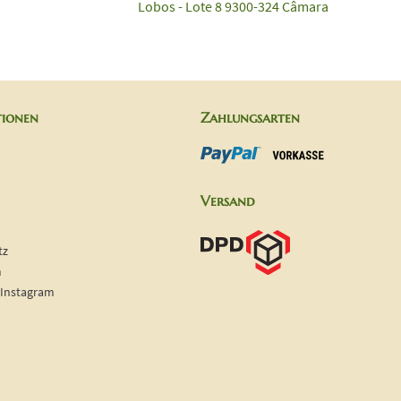
Lobos - Lote 8 9300-324 Câmara
tionen
Zahlungsarten
Versand
tz
m
 Instagram