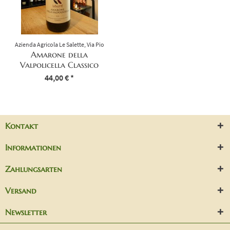
Azienda Agricola Le Salette, Via Pio
Brugnoli, 11/C - 37022 I - Fumane
Amarone della
(VR) Partita IVA 02613880232
Valpolicella Classico
2014
Inhalt
0.75 Liter
44,00 € *
(58,67 € * / 1 Liter)
Kontakt
Informationen
Zahlungsarten
Versand
Newsletter