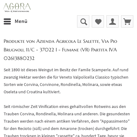
Menü
Produkte von Azienda Agricola Le Salette, Via Pio
Brugnoli, 11/C - 37022 I - Fumane (VR) Partita IVA
02613880232
Seit 1890 ist dieses Weingut im Besitz der Famile Scamperle. Auf rund
zwanzig Hektar werden die für Veneto Valpolicella Classico typischen
Sorten wie Corvina, Corvinone, Rondinella, Molinara, sowie etwas
Oseleta und Croatina kultiviert.
Seit römischer Zeit Vinification eines gehaltvollen Rotweins aus den
Trauben Corvina, Rondinella, Molinara und anderen. Die gesundesten
Trauben werden nach einem antiken Verfahren, dem "Appassimento"
für den Recioto (süß) und dem Amarone (trocken) durchgeführt: Die
Trauben trocknen in kleinen "cassette" ca. hundert Tage, bevor sie