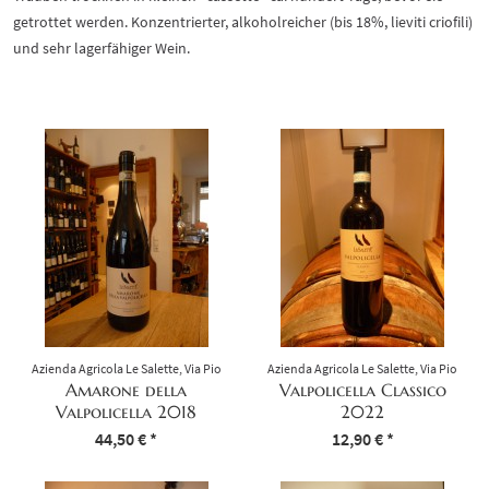
getrottet werden. Konzentrierter, alkoholreicher (bis 18%, lieviti criofili)
und sehr lagerfähiger Wein.
Azienda Agricola Le Salette, Via Pio
Azienda Agricola Le Salette, Via Pio
Brugnoli, 11/C - 37022 I - Fumane
Brugnoli, 11/C - 37022 I - Fumane
Amarone della
Valpolicella Classico
(VR) Partita IVA 02613880232
(VR) Partita IVA 02613880232
Valpolicella 2018
2022
Inhalt
0.75 Liter
44,50 € *
(59,33 € * / 1 Liter)
Inhalt
0.75 Liter
12,90 € *
(17,20 € * / 1 Liter)